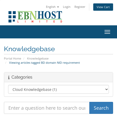
English
Login
Register
View Cart
Toggl
Knowledgebase
Portal Home
Knowledgebase
Viewing articles tagged BD domain NID requirement
Categories